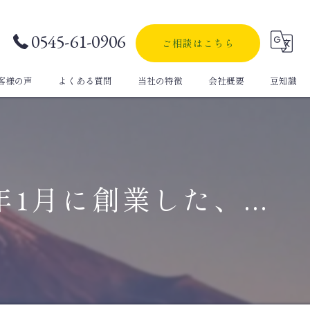
0545-61-0906
ご相談はこちら
客様の声
よくある質問
当社の特徴
会社概要
豆知識
自動車保険
生命保険
1月に創業した、...
定期保険
医療保険
個人年金保険