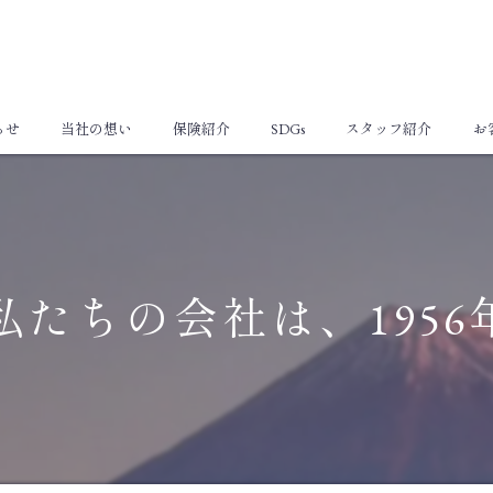
らせ
当社の想い
保険紹介
SDGs
スタッフ紹介
お
個人向け保険
法人向け保険
私たちの会社は、1956年