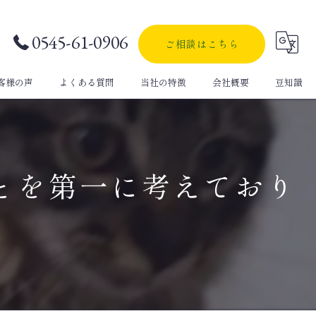
0545-61-0906
ご相談はこちら
客様の声
よくある質問
当社の特徴
会社概要
豆知識
自動車保険
生命保険
とを第一に考えており
定期保険
医療保険
個人年金保険