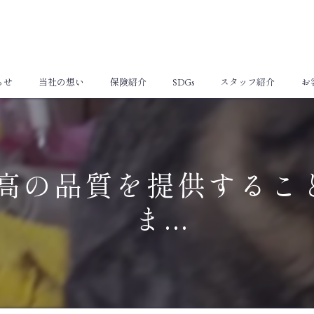
らせ
当社の想い
保険紹介
SDGs
スタッフ紹介
お
個人向け保険
法人向け保険
高の品質を提供するこ
ま...