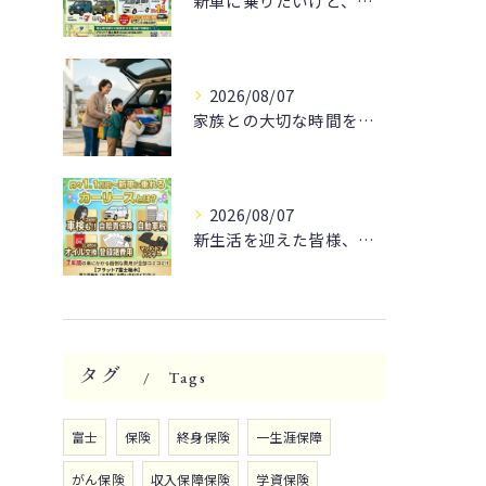
新車に乗りたいけど、予算が気になる方へ朗報です！
2026/08/07
家族との大切な時間を🚗✨
2026/08/07
新生活を迎えた皆様、そろそろ通勤や休日のドライブをもっと楽し...
タグ
Tags
富士
保険
終身保険
一生涯保障
がん保険
収入保障保険
学資保険