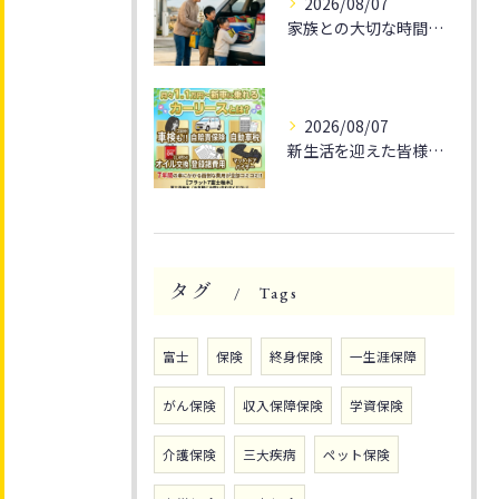
2026/08/07
家族との大切な時間を🚗✨
2026/08/07
新生活を迎えた皆様、そろそろ通勤や休日のドライブをもっと楽し...
タグ
Tags
富士
保険
終身保険
一生涯保障
がん保険
収入保障保険
学資保険
介護保険
三大疾病
ペット保険