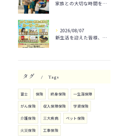
家族との大切な時間を🚗✨
2026/08/07
新生活を迎えた皆様、そろそろ通勤や休日のドライブをもっと楽し...
タグ
Tags
富士
保険
終身保険
一生涯保障
がん保険
収入保障保険
学資保険
介護保険
三大疾病
ペット保険
火災保険
工事保険