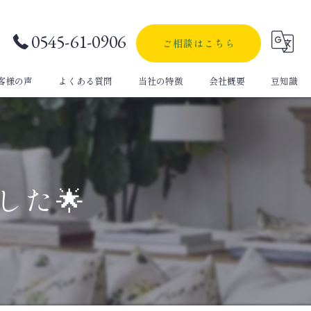
0545-61-0906
ご相談はこちら
客様の声
よくある質問
当社の特徴
会社概要
豆知識
自動車保険
生命保険
した🌟
定期保険
医療保険
個人年金保険