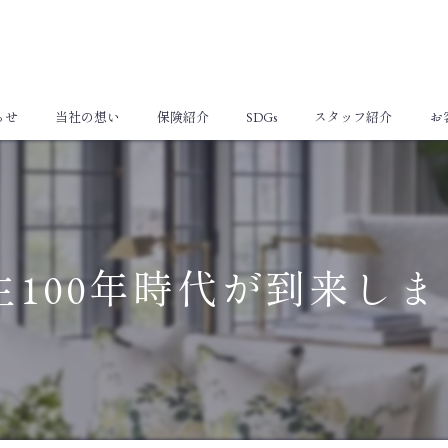
らせ
当社の想い
保険紹介
SDGs
スタッフ紹介
お
個人向け保険
法人向け保険
生100年時代が到来しま