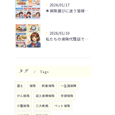
2026/01/17
🌟保険選びに迷う皆様へ🌟
2026/01/10
私たちの保険代理店では、お客様一人ひとりに最適な保険プランを...
タグ
Tags
富士
保険
終身保険
一生涯保障
がん保険
収入保障保険
学資保険
介護保険
三大疾病
ペット保険