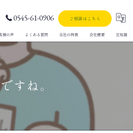
0545-61-0906
ご相談はこちら
客様の声
よくある質問
当社の特徴
会社概要
豆知識
自動車保険
生命保険
目ですね。
定期保険
医療保険
個人年金保険