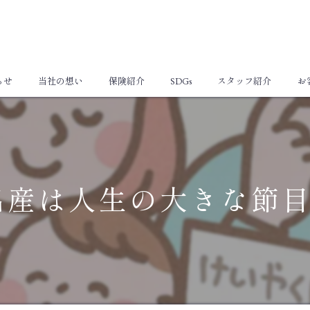
らせ
当社の想い
保険紹介
SDGs
スタッフ紹介
お
個人向け保険
法人向け保険
出産は人生の大きな節