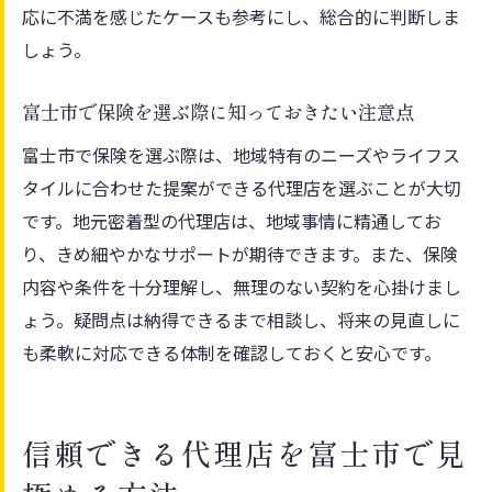
富士市で安心できる将来設計の進め方
応に不満を感じたケースも参考にし、総合的に判断しま
しょう。
納得できる保険を見つけたい方必見
自分に合った保険を見つけるための手順
富士市で保険を選ぶ際に知っておきたい注意点
保険選びで重視すべきチェックポイント
富士市で保険を選ぶ際は、地域特有のニーズやライフス
家族全員が納得できる保険選択の秘訣
タイルに合わせた提案ができる代理店を選ぶことが大切
加入後も安心できるアフターサポート体制
です。地元密着型の代理店は、地域事情に精通してお
相談しやすい代理店との関係づくりの方法
り、きめ細やかなサポートが期待できます。また、保険
富士市の保険選びで迷わないための知恵
内容や条件を十分理解し、無理のない契約を心掛けまし
保険代理店活用で安心な毎日を手に入れる
ょう。疑問点は納得できるまで相談し、将来の見直しに
保険代理店の活用で得られるメリットとは
も柔軟に対応できる体制を確認しておくと安心です。
日々の安心に繋がる保険選択のコツ
ライフスタイルに合わせた保険活用方法
信頼できる代理店を富士市で見
定期的な見直しで保険の効果を最大化する