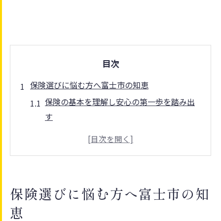
目次
保険選びに悩む方へ富士市の知恵
保険の基本を理解し安心の第一歩を踏み出
す
保険代理店の役割と富士市での選び方のコ
ツ
保険選びで失敗しないための重要な視点と
は
保険選びに悩む方へ富士市の知
代理店ごとの保険サービス比較ポイントを
恵
解説