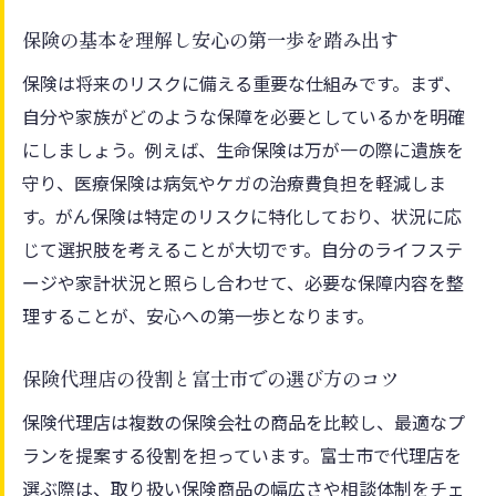
口コミや評判から学ぶ保険代理店の選び方
保険の基本を理解し安心の第一歩を踏み出す
富士市で保険を選ぶ際に知っておきたい注
保険は将来のリスクに備える重要な仕組みです。まず、
意点
自分や家族がどのような保障を必要としているかを明確
信頼できる代理店を富士市で見極める方法
にしましょう。例えば、生命保険は万が一の際に遺族を
信頼できる保険代理店の特徴を徹底解説
守り、医療保険は病気やケガの治療費負担を軽減しま
富士市で安心できる保険相談の進め方
す。がん保険は特定のリスクに特化しており、状況に応
保険選びに強い代理店の見分け方と実践例
じて選択肢を考えることが大切です。自分のライフステ
富士市の保険代理店で重視すべきポイント
ージや家計状況と照らし合わせて、必要な保障内容を整
保険の専門知識が豊富な代理店の選び方
理することが、安心への第一歩となります。
代理店選びで後悔しないための確認事項
保険代理店の役割と富士市での選び方のコツ
家族の安心を守る保険見直し術
保険代理店は複数の保険会社の商品を比較し、最適なプ
家族構成に合った保険見直しのタイミング
ランを提案する役割を担っています。富士市で代理店を
生活変化に合わせた保険内容の最適化方法
選ぶ際は、取り扱い保険商品の幅広さや相談体制をチェ