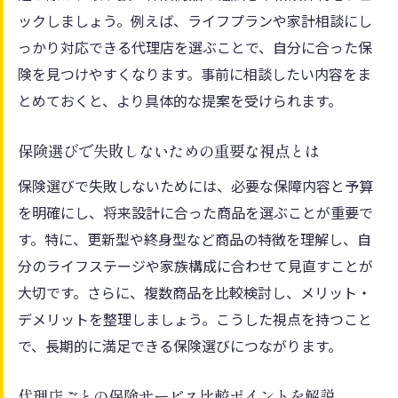
保険見直しで重視すべき保障内容とその理
ックしましょう。例えば、ライフプランや家計相談にし
由
っかり対応できる代理店を選ぶことで、自分に合った保
代理店に相談する際のポイントと準備事項
険を見つけやすくなります。事前に相談したい内容をま
富士市で実践できる保険見直しの進め方
とめておくと、より具体的な提案を受けられます。
将来を見据えた家族の保険設計の考え方
富士市で保険相談を効率よく進めるコツ
保険選びで失敗しないための重要な視点とは
保険相談前に準備したい必要書類と情報
保険選びで失敗しないためには、必要な保障内容と予算
富士市の保険代理店で効率よく相談する方
を明確にし、将来設計に合った商品を選ぶことが重要で
法
す。特に、更新型や終身型など商品の特徴を理解し、自
分のライフステージや家族構成に合わせて見直すことが
オンライン相談と対面相談のメリット比較
大切です。さらに、複数商品を比較検討し、メリット・
相談時に押さえておきたい保険の質問例
デメリットを整理しましょう。こうした視点を持つこと
保険代理店の活用で時間を有効に使うコツ
で、長期的に満足できる保険選びにつながります。
富士市で納得できる保険相談の進め方
保険のプロが伝える失敗しない選び方
代理店ごとの保険サービス比較ポイントを解説