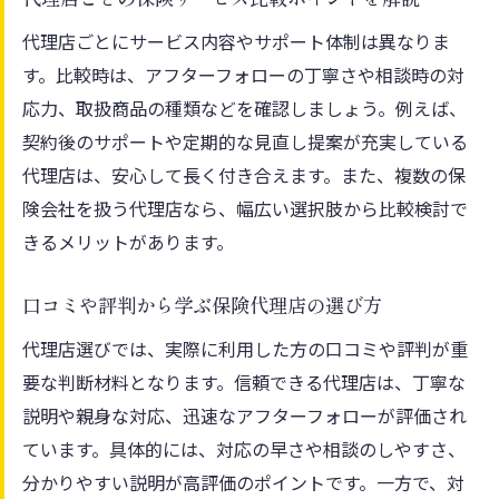
保険のプロが実践する選び方の基本とは
代理店ごとにサービス内容やサポート体制は異なりま
ニーズに合った保険を見極めるポイント
す。比較時は、アフターフォローの丁寧さや相談時の対
複数代理店で比較検討する重要性について
応力、取扱商品の種類などを確認しましょう。例えば、
保険商品の違いを理解して賢く選ぶ方法
契約後のサポートや定期的な見直し提案が充実している
代理店は、安心して長く付き合えます。また、複数の保
相談時に活きるプロの視点とアドバイス
険会社を扱う代理店なら、幅広い選択肢から比較検討で
富士市で信頼される代理店の特徴と事例
きるメリットがあります。
将来設計に役立つ保険選択のポイント
将来設計に合わせた保険商品の選び方
口コミや評判から学ぶ保険代理店の選び方
ライフプランごとに保険を見直すタイミン
代理店選びでは、実際に利用した方の口コミや評判が重
グ
要な判断材料となります。信頼できる代理店は、丁寧な
家計にやさしい保険選択のコツを紹介
説明や親身な対応、迅速なアフターフォローが評価され
保障内容と費用のバランスを考える重要性
ています。具体的には、対応の早さや相談のしやすさ、
代理店の提案を上手に活用する方法
分かりやすい説明が高評価のポイントです。一方で、対