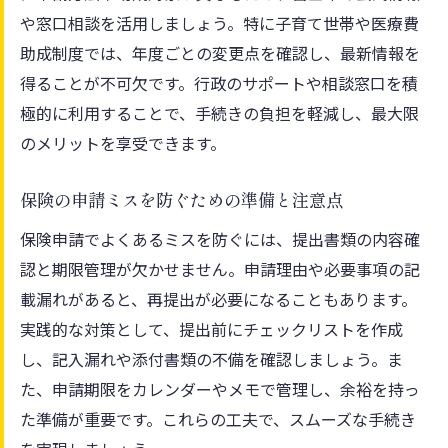
解
や窓口相談を活用しましょう。特に子育て世帯や医療費
保険を活用した医療費軽減の具体的なメリ
助成制度では、年度ごとの変更点を確認し、最新情報を
ット
得ることが不可欠です。行政のサポートや相談窓口を積
極的に利用することで、手続きの負担を軽減し、最大限
保険払戻に役立つ医療費助成の申請方法
のメリットを享受できます。
保険制度を使った医療費負担軽減の実例紹
介
保険の申請ミスを防ぐための準備と注意点
保険適用範囲と医療費助成の違いと注意点
保険申請でよくあるミスを防ぐには、提出書類の内容確
富士市の保険制度を理解するための基礎知識
認と期限管理が欠かせません。申請理由や必要事項の記
富士市で利用できる主な保険制度の全体像
載漏れがあると、再提出が必要になることもあります。
保険料の納付方法と還付手続きの基本を押
実践的な対策として、提出前にチェックリストを作成
さえる
し、記入漏れや添付書類の不備を確認しましょう。ま
保険制度ごとの特徴と利用時のポイント解
た、申請期限をカレンダーやメモで管理し、余裕を持っ
説
た準備が重要です。これらの工夫で、スムーズな手続き
保険の控除や還付を受けるための必要条件