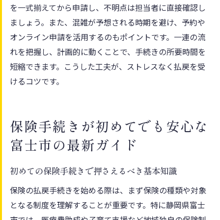
保険手続きが地域ごとに異なる理由を解説
を一式揃えてから申請し、不明点は担当者に直接確認し
富士市での保険申請時に注意するべきポイ
ましょう。また、混雑が予想される時期を避け、予約や
ント
オンライン申請を活用するのもポイントです。一連の流
保険制度の地域差と情報収集のコツを知ろ
れを把握し、計画的に動くことで、手続きの所要時間を
う
短縮できます。こうした工夫が、ストレスなく払戻を受
けるコツです。
保険の手続きトラブルを防ぐための対策方
法
保険の転入転出時に発生する手続きを確認
保険手続きが初めてでも安心な
富士市の最新ガイド
初めての保険手続きで押さえるべき基本知識
保険の払戻手続きを始める際は、まず保険の種類や対象
となる制度を理解することが重要です。特に静岡県富士
市では、医療費助成や子育て支援など地域独自の保険制