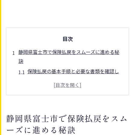
目次
静岡県富士市で保険払戻をスムーズに進める秘
訣
保険払戻の基本手順と必要な書類を確認し
よう
静岡県富士市での保険払戻に役立つポイン
ト解説
保険の申請ミスを防ぐための準備と注意点
静岡県富士市で保険払戻をスム
保険払戻のよくある疑問とその解決策を知
ーズに進める秘訣
る