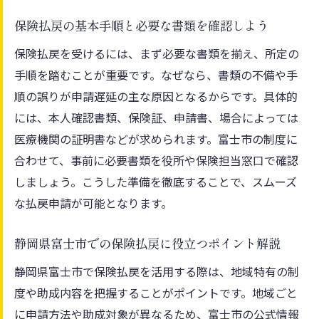
保険手続きを早く進めるための実践的なコ
保険払戻の基本手順と必要な書類を確認しよう
ツ
保険払戻を受けるには、まず必要な書類を揃え、所定の
保険手続きが初めてでも安心な富士市の最新ガ
手順を踏むことが重要です。なぜなら、書類の不備や手
イド
順の誤りが申請遅延の主な原因となるからです。具体的
初めての保険手続きで押さえるべき基本知
には、本人確認書類、保険証、申請書、場合によっては
識
医療機関の証明書などが求められます。富士市の制度に
保険申請時に知っておきたい富士市の特徴
合わせて、事前に必要書類を役所や保険担当窓口で確認
保険手続きで不安を解消するための相談先
しましょう。こうした準備を徹底することで、スムーズ
保険の書類提出時に必要なチェックポイン
な払戻申請が可能となります。
ト
保険制度の変更点と最新情報をやさしく解
静岡県富士市での保険払戻に役立つポイント解説
説
静岡県富士市で保険払戻を活用する際は、地域特有の制
医療費助成を活用した保険払戻のポイント解説
度や助成内容を把握することがポイントです。地域ごと
医療費助成と保険払戻の仕組みを正しく理
に申請方法や助成対象が異なるため、富士市の公式情報