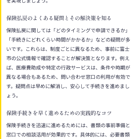
を実現しましょう。
保険制度の変更が生活に与える影響を知ろ
保険払戻のよくある疑問とその解決策を知る
う
子育て世帯が知りたい保険払戻の申請方法
保険払戻に関しては「どのタイミングで申請できるか」
「手続きにどれくらい時間がかかるか」などの疑問が多
子育て世帯向け保険払戻の申請手順を徹底
いです。これらは、制度ごとに異なるため、事前に富士
解説
市の公式情報で確認することが解決策となります。例え
保険払戻申請時に用意するべき必要書類ま
ば、医療費助成や特定の行政サービスは、条件や時期が
とめ
異なる場合もあるため、問い合わせ窓口の利用が有効で
保険申請後の流れと還付金受取までのポイ
す。疑問点は早めに解消し、安心して手続きを進めまし
ント
ょう。
保険手続きでよくある子育て世帯の疑問解
消
保険手続きを早く進めるための実践的なコツ
保険の申請で役立つ窓口サポートの活用法
保険手続きを迅速に進めるためには、書類の事前準備と
地域で変わる保険手続きの注意点と対策
窓口での相談活用が効果的です。具体的には、必要書類