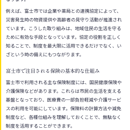
確定申告時に生かせる保険のポイント
例えば、富士市では企業や薬局との連携協定によって、
保険協定を活用した節税の基本的な考え方
災害発生時の物資提供や高齢者の見守り活動が推進され
保険と税金の関係を協定視点で解説
ています。こうした取り組みは、地域住民の生活を守る
協定制度で変わる静岡県富士市の保険利用
ために有効な手段となっています。協定の役割を正しく
協定制度がもたらす保険利用の変化とは
知ることで、制度を最大限に活用できるだけでなく、い
ざという時の備えにもつながります。
富士市で進化する保険協定の支援内容
保険協定利用で得られる新たなメリット
富士市で注目される保険の基本的な仕組み
保険制度の変化に協定がどう対応するか
富士市で利用される主な保険制度には、国民健康保険や
保険協定が地域生活を豊かにする理由
介護保険などがあります。これらは市民の生活を支える
保険選びに迷うなら知りたい協定の特徴
基盤となっており、医療費の一部負担軽減や介護サービ
保険選びに欠かせない協定の役割とは
スの利用を可能にしています。保険料の計算方法や減免
協定利用で比較したい保険のポイント
制度など、各種仕組みを理解しておくことで、無駄なく
富士市の保険協定が選ばれる理由を解説
制度を活用することができます。