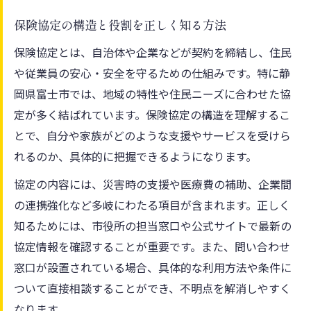
保険制度と協定の違いをわかりやすく解説
保険協定の構造と役割を正しく知る方法
協定の活用で実感できる保険の利点
保険協定とは、自治体や企業などが契約を締結し、住民
富士市で広がる保険協定利用の実例紹介
や従業員の安心・安全を守るための仕組みです。特に静
安心を支える保険の仕組みを富士市で解説
岡県富士市では、地域の特性や住民ニーズに合わせた協
定が多く結ばれています。保険協定の構造を理解するこ
富士市で知っておくべき保険の基本理念
とで、自分や家族がどのような支援やサービスを受けら
保険協定が生活に与える安心感の理由
れるのか、具体的に把握できるようになります。
保険の契約と協定利用の流れを整理しよう
協定の内容には、災害時の支援や医療費の補助、企業間
万一に備える保険の具体的な機能とは
の連携強化など多岐にわたる項目が含まれます。正しく
保険協定で安心を得た実際のケーススタデ
知るためには、市役所の担当窓口や公式サイトで最新の
ィ
協定情報を確認することが重要です。また、問い合わせ
保険協定を理解して税金対策に活かす方法
窓口が設置されている場合、具体的な利用方法や条件に
保険協定の知識が税金対策に役立つ理由
ついて直接相談することができ、不明点を解消しやすく
富士市の保険協定で国保料減免を目指す
なります。