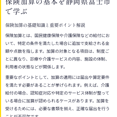
保険加算の基本を静岡県富士市
静岡県富士市独自の保険加算制度とは
で学ぶ
地域区分乙地が保険加算に与える影響
保険申請時に押さえたい加算制度の特徴
保険加算の基礎知識と重要ポイント解説
静岡県富士市の保険加算対象や範囲を解説
保険加算とは、国民健康保険や介護保険などの給付にお
保険加算の変更点と対応策を確認しよう
いて、特定の条件を満たした場合に追加で支給される金
加算を理解して保険申請をスムーズに
額や点数を指します。加算の対象となる項目は、制度ご
とに異なり、診療や介護サービスの内容、施設の体制、
保険加算の理解が申請成功の鍵になる理由
利用者の状態などが関係します。
静岡県富士市の保険手続きで役立つ知識
加算制度を活用した申請の流れとポイント
重要なポイントとして、加算の適用には届出や算定要件
を満たす必要があることが挙げられます。例えば、介護
保険申請でのよくある疑問と解決方法
給付の場合、認知症対応や特定のサービス体制が整って
保険加算の情報収集におすすめの方法とは
いる場合に加算が認められるケースがあります。加算を
地域区分乙地とは何か徹底解説
受けるためには、必要な書類を揃え、正確な届出を行う
地域区分乙地の意味と保険加算への影響
ことが不可欠です。