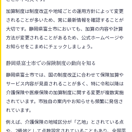
静岡県富士市における地域区分乙地の特徴
加算制度は制度改正や地域ごとの運用方針によって変更
保険加算に必要な地域区分乙地の知識
されることが多いため、常に最新情報を確認することが
地域区分乙地の変更点と最新情報まとめ
大切です。静岡県富士市においても、加算の内容や計算
保険申請時に注意すべき地域区分乙地の扱
方法が変更されることがあるため、公式ホームページや
い
お知らせをこまめにチェックしましょう。
保険加算の計算方法とポイントまとめ
静岡県富士市での保険制度の動向を知る
保険加算の計算方法をやさしく解説
静岡県富士市での加算計算の具体例
静岡県富士市では、国の制度改正に合わせて保険加算や
サービス内容が見直されることが多く、特に令和以降は
計算時に知っておきたい保険加算の注意点
介護保険や医療保険の加算制度に関する変更が複数実施
地域区分乙地が加算計算に及ぼす影響
されています。市独自の案内やお知らせも頻繁に発信さ
介護保険の地域区分別加算計算の要点
れています。
介護保険の地域別加算と注意点
例えば、介護保険の地域区分が「乙地」とされている点
介護保険における地域別加算の基礎知識
や、2級地として点数設定されていることもあり、全国平