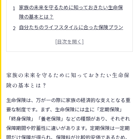
家族の未来を守るために知っておきたい生命保
険の基本とは？
自分たちのライフスタイルに合った保険プラン
の選び方
生命保険で押さえるべき重要ポイントと注意点
を徹底解説
適切な生命保険を見つけて安心の生活基盤を築
家族の未来を守るために知っておきたい生命保
く方法
険の基本とは？
家族の未来を守った先に見える、新たな安心の
日々とは？
生命保険は、万が一の際に家族の経済的な支えとなる重
生命保険の選び方で後悔しないためのチェック
要な制度です。まず、生命保険には主に「定期保険」
リスト
「終身保険」「養老保険」などの種類があり、それぞれ
生命保険で家族の未来を守り、安心の毎日を手
保障期間や貯蓄性に違いがあります。定期保険は一定期
に入れよう
間だけ保障が得られ、保険料が比較的安価であるため、