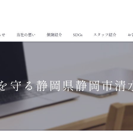
らせ
当社の想い
保険紹介
SDGs
スタッフ紹介
お
個人向け保険
法人向け保険
を守る静岡県静岡市清