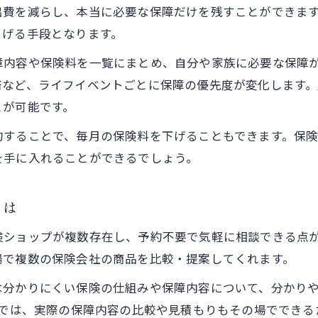
出費を減らし、本当に必要な保障だけを残すことができま
保険比較サイトを活用した選び方の注意点
らげる手段となります。
ライフステージ変化に合わせた保険見直し案
障内容や保険料を一覧にまとめ、自分や家族に必要な保障
結婚や出産に合わせた保険見直しの重要性
済など、ライフイベントごとに保障の優先度が変化します
子どもの成長と教育費対策に適した保険
とが可能です。
老後資金計画と保険見直しの最適なタイミング
約することで、毎月の保険料を下げることもできます。保
ライフプランに沿った保険商品選びのコツ
を手に入れることができるでしょう。
医療保険や学資保険の見直しポイント
安心へ導く保険相談の活用ポイント
とは
保険相談窓口を利用する際のチェックポイント
険ショップが複数存在し、予約不要で気軽に相談できる点
保険見直しの相談は予約が便利な理由
場で複数の保険会社の商品を比較・提案してくれます。
強引な勧誘を避ける相談先の選び方
は分かりにくい保険の仕組みや保障内容について、分かり
口コミや評判を参考にする保険相談活用術
舗では、実際の保障内容の比較や見積もりもその場ででき