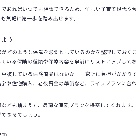
相談だけ利用できる保険ショップの利点
内であればいつでも相談できるため、忙しい子育て世代や
女性のための保険見直し徹底ガイド
でも気軽に第一歩を踏み出せます。
女性のライフイベントに合わせた保険選び
女性特有のリスクに対応した保険見直し法
しよう
保険見直しで家計と将来を守る実践的対策
族がどのような保障を必要としているのかを整理しておく
女性のための専門家相談の活用方法
している保険の種類や保障内容を事前にリストアップして
家族の変化に伴う保険見直しのポイント
「重複している保険商品はないか」「家計に負担がかかり
保険の選択肢を広げる比較の方法
進学や住宅購入、老後資金の準備など、ライフプランに合
保険商品を比較する際の重要な視点
複数の保険を比較して分かるメリット
情なども踏まえて、最適な保険プランを提案してくれます
見直し時に注目したい保険の特徴とは
ができるでしょう。
比較サイトと窓口相談の違いを理解しよう
自分に合う保険を見極める比較のコツ