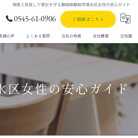
保険と見直しで家計を守る静岡県静岡市清水区女性の安心ガイド
0545-61-0906
ご相談はこちら
客様の声
よくある質問
当社の特徴
会社概要
豆知識
自動車保険
生命保険
水区女性の安心ガイド
定期保険
医療保険
個人年金保険