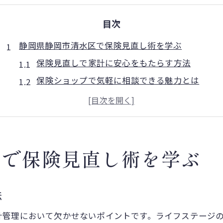
目次
静岡県静岡市清水区で保険見直し術を学ぶ
保険見直しで家計に安心をもたらす方法
保険ショップで気軽に相談できる魅力とは
保険の専門家に何を相談すべきか整理しよう
複数の保険会社を比較するポイントを解説
保険相談の流れと無料相談の活用術
見直しが家計を守る保険選びのコツ
区で保険見直し術を学ぶ
保険選びは家計の見直しから始めよう
保険の無駄を省いて賢く節約する方法
法
見直し時に意識したい保険の種類について
計管理において欠かせないポイントです。ライフステージ
保険料負担を軽減する見直しの実例紹介