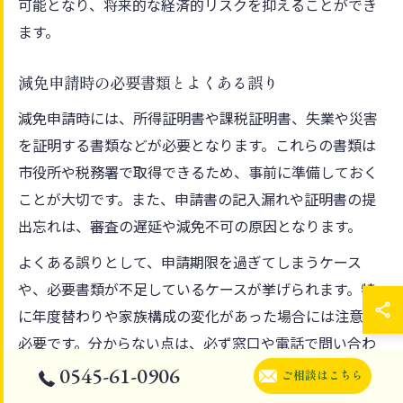
可能となり、将来的な経済的リスクを抑えることができ
ます。
減免申請時の必要書類とよくある誤り
減免申請時には、所得証明書や課税証明書、失業や災害
を証明する書類などが必要となります。これらの書類は
市役所や税務署で取得できるため、事前に準備しておく
ことが大切です。また、申請書の記入漏れや証明書の提
出忘れは、審査の遅延や減免不可の原因となります。
よくある誤りとして、申請期限を過ぎてしまうケース
や、必要書類が不足しているケースが挙げられます。特
に年度替わりや家族構成の変化があった場合には注意が
必要です。分からない点は、必ず窓口や電話で問い合わ
せを行い、正確な情報を得ることがトラブル回避のコツ
0545-61-0906
ご相談はこちら
です。