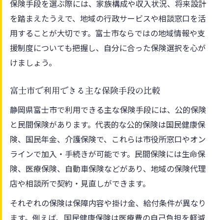
保険手段を選ぶ際には、家族構成や収入状況、将来設計
国民健康保険料の計算方法を理解する
を踏まえたうえで、地域の行政サービスや相談窓口を活
支払い期限や納付方法の選び方
用することが大切です。富士市ならではの地域情報や支
保険負担軽減に役立つ減免制度の知識
援制度についても把握し、自分に合った保険選択を心が
静岡県富士市の保険減免制度の全体像
けましょう。
国民健康保険の減免対象と申請条件
富士市で利用できる主な保険手段の比較
家計に優しい減免活用の具体的な流れ
静岡県富士市で利用できる主な保険手段には、公的保険
減免申請時の必要書類とよくある誤り
と民間保険があります。代表的な公的保険は国民健康保
将来を見据えた減免活用のメリット
険、国民年金、介護保険で、これらは市役所窓口やオン
家計管理の観点で見直す保険の重要性
ラインで加入・手続きが可能です。民間保険には生命保
保険見直しが家計改善に与える影響
険、医療保険、自動車保険などがあり、地域の保険代理
家計簿と連動した保険料の最適化方法
店や相談所で契約・見直しができます。
最低賃金引上げ時の保険見直しタイミング
それぞれの保険は保障内容や掛け金、給付条件が異なり
保険で生活費を抑える実践事例解説
ます。例えば、国民健康保険は医療費の自己負担を軽減