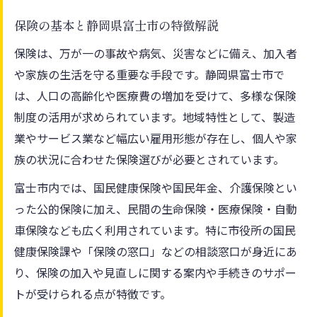
家計管理と両立する保険料負担の考え方
保険の基本と静岡県富士市の特徴解説
富士市の国民健康保険加入条件を確認
保険は、万が一の事故や病気、災害などに備え、加入者
見落としがちな保険の特約や付帯サービス
や家族の生活を守る重要な手段です。静岡県富士市で
保険で家計を守るための実践的ステップ
は、人口の高齢化や医療費の増加を受けて、多様な保険
制度の活用が求められています。地域特性として、製造
家計に合った保険料シミュレーション方法
業やサービス業など幅広い雇用形態が存在し、個人や家
静岡県富士市で活用できる減免制度の確認
族の状況に合わせた保険選びが必要とされています。
保険の支払い方法選択で得するコツ
富士市内では、国民健康保険や国民年金、介護保険とい
収入変動に柔軟対応する保険見直しの手順
った公的保険に加え、民間の生命保険・医療保険・自動
国民健康保険の家計負担減らす工夫
車保険なども広く利用されています。特に市役所の国民
国民健康保険の加入手続き徹底ガイド
健康保険課や「保険の窓口」などの相談窓口が身近にあ
富士市の国民健康保険加入フローを解説
り、保険の加入や見直しに関する案内や手続きのサポー
必要書類と提出時の注意点まとめ
トが受けられる点が特徴です。
保険課窓口での相談活用術を紹介