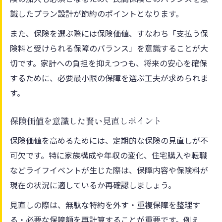
保険価値で家計を守る静岡県富士市の知恵
識したプラン設計が節約のポイントとなります。
保険価値を意識した家計管理の基本
また、保険を選ぶ際には保険価値、すなわち「支払う保
収入に応じた保険料の見直しポイント
険料と受けられる保障のバランス」を意識することが大
保険と家計のバランスを取るコツ
切です。家計への負担を抑えつつも、将来の安心を確保
保険価値を高める支払い方法の工夫
するために、必要最小限の保障を選ぶ工夫が求められま
保険料軽減制度で家計を守るための知識
す。
富士市と周辺地域の保険料比較のポイント
保険価値を意識した賢い見直しポイント
保険価値と保険料の地域差を理解する
富士市と周辺自治体の保険料水準を比較
保険価値を高めるためには、定期的な保険の見直しが不
可欠です。特に家族構成や年収の変化、住宅購入や転職
国民健康保険料を地域別にチェック
などライフイベントが生じた際は、保障内容や保険料が
保険料が安い自治体選びの注意点
現在の状況に適しているか再確認しましょう。
転居を考える場合の保険価値の見極め方
見直しの際は、無駄な特約を外す・重複保障を整理す
保険負担軽減策を富士市から考える方法
る・必要な保障額を再計算することが重要です。例え