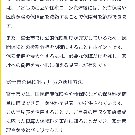
保険価値を守る負担軽減策の基本を解説
ば、子どもの独立や住宅ローン完済後には、死亡保険や
富士市で使える保険料軽減制度を活用
医療保険の保障額を減額することで保険料を節約できま
所得や家族構成別の負担軽減ポイント
す。
保険負担軽減のための相談窓口の利用法
また、富士市では公的保険制度が充実しているため、民
保険料負担が厳しいときの対応策
間保険との役割分担を明確にすることもポイントです。
保険価値を最大化するには、必要な保障だけを残し、家
計への負担を最小限に抑える見直しが有効です。
富士市の保険料早見表の活用方法
富士市では、国民健康保険や介護保険などの保険料を簡
単に確認できる「保険料早見表」が提供されています。
この早見表を活用することで、ご自身の年収や家族構成
に応じた概算の保険料を事前に知ることができ、家計管
理や保険選びに役立ちます。