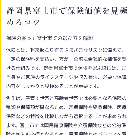
保険料の賢い節約術を富士市で探る
静岡県富士市で保険価値を見極
保険料節約のための見直し手順とコツ
めるコツ
保険価値を高める富士市の軽減制度活用法
国民健康保険料計算のシミュレーション活
保険の基本と富士市での選び方を解説
用術
保険とは、将来起こり得るさまざまなリスクに備えて、
保険料支払いの分割や猶予活用のポイント
一定の保険料を支払い、万が一の際に金銭的な補償を受
家計に優しい保険加入方法の工夫とは
ける仕組みです。静岡県富士市で保険を選ぶ際には、ご
見逃せない富士市の保険制度と減免対策
自身やご家族のライフステージや収入状況、必要な保障
内容をしっかりと見極めることが重要です。
富士市の保険減免制度の基礎知識を紹介
保険料負担を減らすための申請手順
例えば、子育て世帯と高齢者世帯では必要となる保険の
国民健康保険の減免条件を具体的に解説
種類や保障額が異なるため、定期保険や終身保険、医療
保険などの特徴を比較しながら選択することが求められ
介護保険料減免のポイントと注意事項
ます。富士市では国民健康保険や介護保険などの公的保
生活変化時の保険減免相談の活用法
険の加入も必須となるため、民間保険とのバランスを意