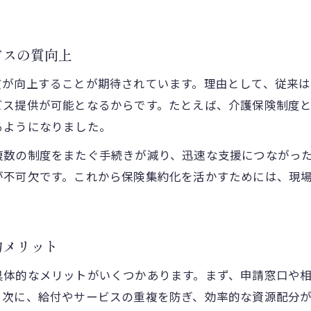
高齢者支援と福祉給付に訪れる新たな変化予測
多様化する福祉と保険制度の今を解説
保険集約化で進む福祉制度の多様化と柔軟性
ビスの質向上
福祉と保険制度の連動がもたらす支援の広がり
質が向上することが期待されています。理由として、従来
静岡県富士市における保険集約化の現状分析
ビス提供が可能となるからです。たとえば、介護保険制度
高齢者福祉と保険の制度改革をわかりやすく解説
るようになりました。
保険集約化が支える多様な福祉サービスの選択肢
複数の制度をまたぐ手続きが減り、迅速な支援につながっ
持続可能な福祉を支える保険集約化とは
が不可欠です。これから保険集約化を活かすためには、現
持続可能な福祉を目指す保険集約化の意義とは
富士市の保険集約化が描く福祉の未来像を解説
保険集約化で可能となる安定的な福祉給付の実現
的メリット
福祉制度の持続性を高める保険集約化の取り組み
具体的なメリットがいくつかあります。まず、申請窓口や
高齢化社会へ対応する保険集約化の重要性
。次に、給付やサービスの重複を防ぎ、効率的な資源配分