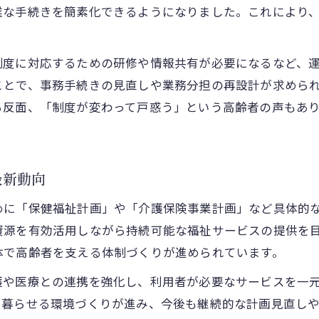
雑な手続きを簡素化できるようになりました。これにより
保険と福祉給付の連携強化が描く新しい支援像
保険の集約化が生活設計に与える影響
制度に対応するための研修や情報共有が必要になるなど、
保険集約化が家計や生活設計へ与える主な変化
ことで、事務手続きの見直しや業務分担の再設計が求めら
静岡県富士市の住民が感じる保険集約化の影響
る反面、「制度が変わって戸惑う」という高齢者の声もあ
保険制度の見直しが生活設計に役立つポイント
将来を見据えた保険集約化と生活設計のヒント
高齢者にとって保険集約化がもたらす安心材料
最新動向
もし保険集約化が進むなら何が変わる？
めに「保健福祉計画」や「介護保険事業計画」など具体的
保険集約化の進展で福祉サービスはどう変わる
資源を有効活用しながら持続可能な福祉サービスの提供を
静岡県富士市で進む保険集約化の近未来像とは
体で高齢者を支える体制づくりが進められています。
集約化により変化する支援体制と住民の生活
護や医療との連携を強化し、利用者が必要なサービスを一
保険集約化で期待される課題解決のポイント
て暮らせる環境づくりが進み、今後も継続的な計画見直し