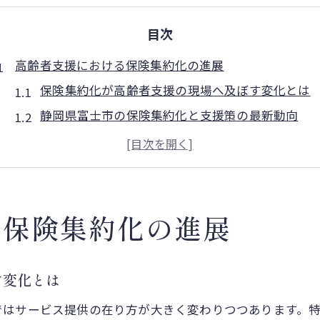
目次
高齢者支援における保険集約化の進展
保険集約化が高齢者支援の現場へ及ぼす変化とは
静岡県富士市の保険集約化と支援策の最新動向
保険制度の集約化がもたらす福祉サービスの質向
高齢者の生活を守る保険集約化の具体的メリット
保険集約化で実現する支援体制の効率化とは
福祉給付を変える静岡県富士市の取り組み
る保険集約化の進展
保険集約化により福祉給付はどう進化するのか
富士市の保険集約化と福祉給付改革の実例紹介
す変化とは
保険集約化が給付金受給者にもたらす安心感
ではサービス提供の在り方が大きく変わりつつあります。
福祉給付の持続可能性を高める保険集約化の役割