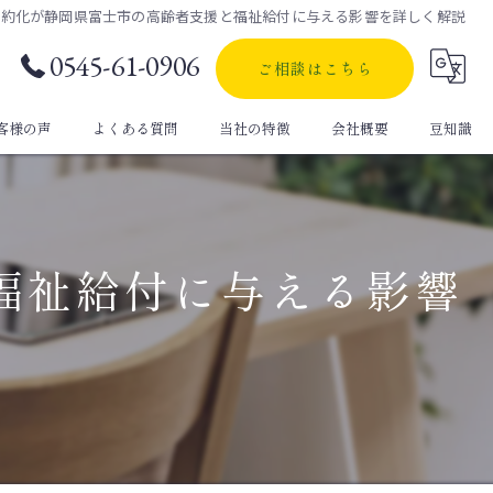
集約化が静岡県富士市の高齢者支援と福祉給付に与える影響を詳しく解説
0545-61-0906
ご相談はこちら
客様の声
よくある質問
当社の特徴
会社概要
豆知識
自動車保険
生命保険
福祉給付に与える影響
定期保険
医療保険
個人年金保険