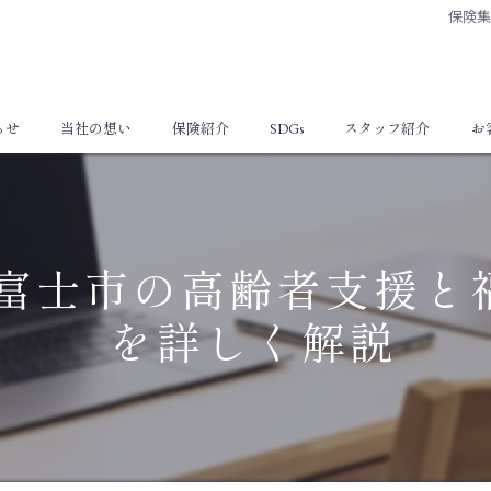
保険
らせ
当社の想い
保険紹介
SDGs
スタッフ紹介
お
個人向け保険
法人向け保険
富士市の高齢者支援と
を詳しく解説