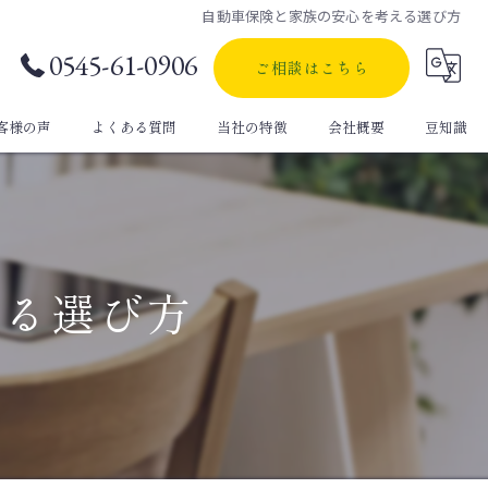
自動車保険と家族の安心を考える選び方
0545-61-0906
ご相談はこちら
客様の声
よくある質問
当社の特徴
会社概要
豆知識
自動車保険
生命保険
える選び方
定期保険
医療保険
個人年金保険