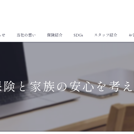
らせ
当社の想い
保険紹介
SDGs
スタッフ紹介
お
個人向け保険
法人向け保険
保険と家族の安心を考