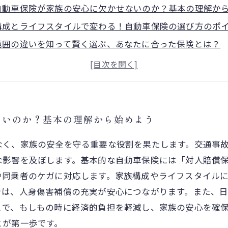
自動車保険が家族の安心に欠かせないのか？基本の理解か
構成とライフスタイルで変わる！自動車保険の選び方のポ
範囲の違いを知って賢く選ぶ、あなたに合った保険とは？
もに備える冷静な準備、保険内容を理解して安心を手に入
な自動車保険で守る家族の未来、安全で楽しいカーライフ
車保険料を節約しながらしっかり補償を受ける方法とは？
は突然に。家族のための最善の備えを今すぐ考えよう
ないのか？基本の理解から始めよう
なく、家族の安全を守る重要な役割を果たします。交通事
な影響を及ぼします。基本的な自動車保険には「対人賠償
や同乗者のケガに対応します。家族構成やライフスタイル
では、人身傷害補償の充実が安心につながります。また、
とで、もしもの時に経済的負担を軽減し、家族の安心を確
とが第一歩です。