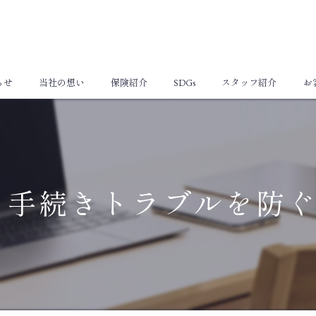
らせ
当社の想い
保険紹介
SDGs
スタッフ紹介
お
個人向け保険
法人向け保険
と手続きトラブルを防