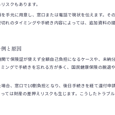
るリスクもあります。
納付期限を過ぎた場合のリスクと解決策
類を手元に用意し、窓口または電話で現状を伝えます。そ
保険納付期限を過ぎた際の主なリスクとは
限切れのタイミングや手続き内容によっては、追加資料の
納付期限後の延滞金や給付制限の注意点
保険納付忘れに気づいた時の解決策を紹介
納付場所や支払い方法の選択肢と手順
ル例と原因
期限切れ後でも相談できる保険窓口を案内
機関で保険証が使えず全額自己負担になるケースや、未納
保険証の期限切れに気づいたときの対応方法
イミングで手続きを忘れる方が多く、国民健康保険の脱退
保険証期限切れ時の再交付手続き方法を解説
保険証が使えない場合の医療機関対応法
場合、窓口で10割負担となり、後日手続きを経て還付申
通知が届かない時の保険証確認ポイント
よっては財産の差押えリスクも生じます。こうしたトラブ
期限切れ保険証の取り扱いと注意事項まとめ
マイナ保険証の資格確認手続きの流れ