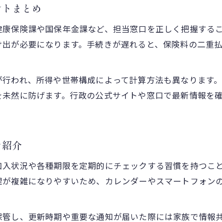
正しい脱退手続きでトラブルを防ぐポイント
ントまとめ
保険の脱退手続きを正しく行うための流れ
健康保険課や国保年金課など、担当窓口を正しく把握する
資格喪失証明書の準備と提出ポイント
け出が必要になります。手続きが遅れると、保険料の二重
保険脱退時の持ち物リストと必要書類を解説
脱退手続きの遅れによるリスクと対処法
が行われ、所得や世帯構成によって計算方法も異なります
保険脱退後の給付や返還金の注意点まとめ
を未然に防げます。行政の公式サイトや窓口で最新情報を
急な納付忘れに備えるためのチェックリスト
保険納付忘れを防ぐための事前確認事項
納付方法別の締め切り管理ポイント
を紹介
スマホ決済や口座振替の活用術を紹介
加入状況や各種期限を定期的にチェックする習慣を持つこ
納付書紛失時の再発行依頼手順を解説
理が複雑になりやすいため、カレンダーやスマートフォン
納付期限一覧の作り方と見える化の工夫
保管し、更新時期や重要な通知が届いた際には家族で情報