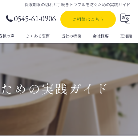
保険期限の切れと手続きトラブルを防ぐための実践ガイド
0545-61-0906
ご相談はこちら
客様の声
よくある質問
当社の特徴
会社概要
豆知識
自動車保険
生命保険
ぐための実践ガイド
定期保険
医療保険
個人年金保険