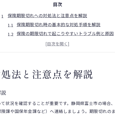
目次
保険期限切れへの対処法と注意点を解説
保険期限切れ時の基本的な対処手順を解説
保険の期限切れで起こりやすいトラブル例と原因
富士市の保険手続きで注意すべきポイントまとめ
保険加入状況の確認と期限管理のコツを紹介
期限切れ後も慌てないための保険対策とは
保険手続きを円滑に進めるための基礎知識
対処法と注意点を解説
保険手続きに必要な書類と準備のポイント
保険の手続きをスムーズに進める流れを紹介
解説
保険手続きで起こるミスとその回避策を解説
いて状況を確認することが重要です。静岡県富士市の場合
保険加入や脱退時の正しい申請方法を押さえる
保険課や国保年金課など）へ連絡しましょう。期限切れの
保険関連窓口の利用時に役立つ知識まとめ