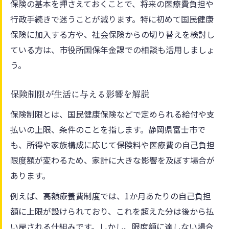
保険の基本を押さえておくことで、将来の医療費負担や
保険証の切り替えで忘れがちなポイント
行政手続きで迷うことが減ります。特に初めて国民健康
切り替え後に必要な保険申請と手続き
保険に加入する方や、社会保険からの切り替えを検討し
社会保険から保険変更後の負担を比較
ている方は、市役所国保年金課での相談も活用しましょ
富士市で保険を活用する際のポイント
う。
富士市で賢く保険を活用する方法とは
保険制限が生活に与える影響を解説
保険手続きの効率化で時間を節約するコツ
保険制限とは、国民健康保険などで定められる給付や支
健康保険税や減免の最新動向を把握しよう
払いの上限、条件のことを指します。静岡県富士市で
保険証の管理と各種申請の流れを整理
も、所得や家族構成に応じて保険料や医療費の自己負担
保険活用で医療費負担を最小限に抑える
限度額が変わるため、家計に大きな影響を及ぼす場合が
健康保険税の仕組みと効率的な対策法
あります。
健康保険税の基本構造をわかりやすく解説
例えば、高額療養費制度では、1か月あたりの自己負担
保険税負担を減らす具体的な節約方法
額に上限が設けられており、これを超えた分は後から払
国民健康保険料の計算ポイントと対処策
い戻される仕組みです。しかし、限度額に達しない場合