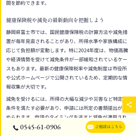
間を節約できます。
健康保険税や減免の最新動向を把握しよう
静岡県富士市では、国民健康保険税の計算方法や減免措
置が毎年見直されることがあり、所得水準や家族構成に
応じて負担額が変動します。特に2024年度は、物価高騰
や経済情勢を受けて減免条件が一部緩和されているケー
スもあります。最新の健康保険税率や減免制度は市役所
や公式ホームページで公開されているため、定期的な情
報収集が大切です。
減免を受けるには、所得の大幅な減少や災害など特定の
条件を満たす必要があり、申請には所定の書類提出が求
められます。申請のタイミングを逃すと減免が適用され
0545-61-0906
ない場合もあるため、早めの行動が重要です。毎年の通
ご相談はこちら
知や広報紙には変更点や注意事項が記載されていること