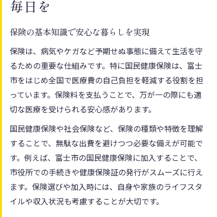
毎日を
国民健康保険の限度額最新情報を解説
富士市健康保険料に影響する限度額とは
保険の基本知識で安心な暮らしを実現
保険限度額の計算方法と実例を紹介
保険は、病気やケガなど予期せぬ事態に備えて生活を守
限度額超過時の対策をしっかり理解
るための重要な仕組みです。特に国民健康保険は、富士
減免申請で医療費の負担を軽減する方法
市をはじめ全国で医療費の自己負担を軽減する役割を担
っています。保険料を支払うことで、万が一の際にも適
保険減免申請の基礎知識と流れを解説
切な医療を受けられる安心感があります。
医療費負担を減らす保険の減免条件とは
富士市の保険減免を受ける具体的な手順
国民健康保険や社会保険など、保険の種類や特徴を理解
することで、無駄な出費を避けつつ必要な備えが可能で
保険の減免申請で気をつけたいポイント
す。例えば、富士市の国民健康保険に加入することで、
減免対象世帯の条件や申請書類の準備法
市役所での手続きや健康保険証の発行がスムーズに行え
社会保険から切り替え後の注意点とは
ます。保険選びや加入時には、自身や家族のライフスタ
社会保険切り替え時の保険手続きガイド
イルや収入状況も考慮することが大切です。
国民健康保険へ変更する際の注意事項