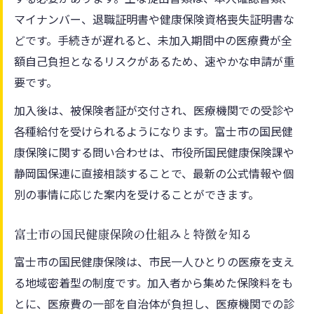
マイナンバー、退職証明書や健康保険資格喪失証明書な
保険料シミュレーションの活用方法を紹介
どです。手続きが遅れると、未加入期間中の医療費が全
納付スケジュールや手続きを徹底解説
額自己負担となるリスクがあるため、速やかな申請が重
保険料納付スケジュールの確認ポイント解
要です。
説
加入後は、被保険者証が交付され、医療機関での受診や
便利な保険料分割納付方法と注意点を紹介
各種給付を受けられるようになります。富士市の国民健
納付手続きのステップと必要書類まとめ
康保険に関する問い合わせは、市役所国民健康保険課や
市役所窓口で行う保険関連手続きを解説
静岡国保連に直接相談することで、最新の公式情報や個
納付遅延時の対応策とよくある質問を整理
別の事情に応じた案内を受けることができます。
減免や軽減措置を活かすポイントまとめ
富士市の国民健康保険の仕組みと特徴を知る
保険料減免制度の概要と申請基準を確認
世帯の状況別に異なる軽減措置の内容解説
富士市の国民健康保険は、市民一人ひとりの医療を支え
る地域密着型の制度です。加入者から集めた保険料をも
所得基準や被保険者数で変わる軽減割合
とに、医療費の一部を自治体が負担し、医療機関での診
減免の手続き方法と必要な書類をまとめる