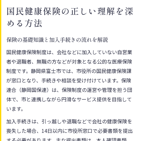
公式情報で学ぶ保険の基礎と実務への応用
国民健康保険の正しい理解を深
保険連合が支える富士市の制度全体像
める方法
保険連合が担う富士市の保険制度の全体像
国民健康保険と保険連合の役割の違いを整
保険の基礎知識と加入手続きの流れを解説
理
国民健康保険制度は、会社などに加入していない自営業
行政サービスと保険の連携ポイントを解説
者や退職者、無職の方などが対象となる公的な医療保険
保険連合の運営体制と公式窓口の活用方法
制度です。静岡県富士市では、市役所の国民健康保険課
富士市役所国民健康保険課の相談方法とは
が窓口となり、手続きや相談を受け付けています。保険
保険料計算を詳しく知りたいあなたへ
連合（静岡国保連）は、保険制度の運営や管理を担う団
体で、市と連携しながら円滑なサービス提供を目指して
保険料の基本構成と計算ロジックの全体像
います。
富士市の国民健康保険料計算の具体的な手
順
加入手続きは、引っ越しや退職などで会社の健康保険を
所得や世帯構成別の保険料計算方法を解説
喪失した場合、14日以内に市役所窓口で必要書類を提出
する必要があります。主な提出書類は、本人確認書類、
保険料早見表の使い方とポイントを知る