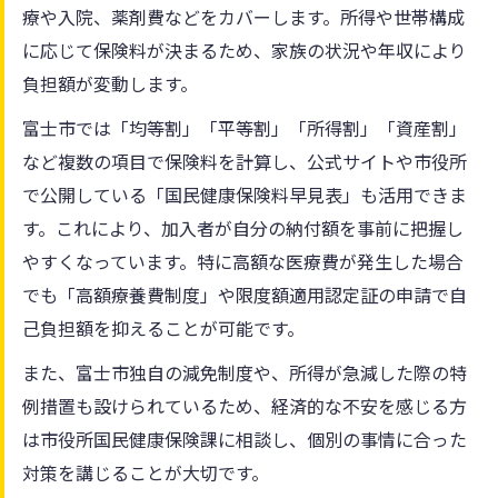
療や入院、薬剤費などをカバーします。所得や世帯構成
保険料軽減の活用で家計を守る方法紹介
に応じて保険料が決まるため、家族の状況や年収により
基本から応用まで富士市保険の活用法
負担額が変動します。
国民健康保険の基本活用術をわかりやすく
富士市では「均等割」「平等割」「所得割」「資産割」
保険を使った医療費節約のコツを紹介
など複数の項目で保険料を計算し、公式サイトや市役所
公式情報で確認する保険の応用的な活用
で公開している「国民健康保険料早見表」も活用できま
富士市の行政サービスと保険の連携活用法
す。これにより、加入者が自分の納付額を事前に把握し
保険手続きと医療機関利用の実務ポイント
やすくなっています。特に高額な医療費が発生した場合
でも「高額療養費制度」や限度額適用認定証の申請で自
己負担額を抑えることが可能です。
また、富士市独自の減免制度や、所得が急減した際の特
例措置も設けられているため、経済的な不安を感じる方
は市役所国民健康保険課に相談し、個別の事情に合った
対策を講じることが大切です。