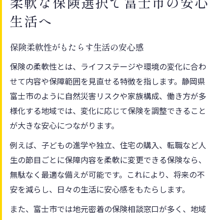
柔軟な保険選択で富士市の安心
保険柔軟性が生活変化に強い理由とは
生活へ
将来の変化に備える保険選びのコツ
ライフステージごとの保険柔軟性活用法
保険柔軟性がもたらす生活の安心感
保険で変わる生活設計のポイント解説
保険の柔軟性とは、ライフステージや環境の変化に合わ
変化に適応する保険柔軟性の実践方法
せて内容や保障範囲を見直せる特徴を指します。静岡県
家族を守る保険の柔軟性がもたらす安心感
富士市のように自然災害リスクや家族構成、働き方が多
様化する地域では、変化に応じて保険を調整できること
保険柔軟性で家族の将来を安心サポート
が大きな安心につながります。
家族構成に合わせた保険柔軟性の活用例
保険選びが家族に与える安心の理由
例えば、子どもの進学や独立、住宅の購入、転職など人
生の節目ごとに保障内容を柔軟に変更できる保険なら、
保険柔軟性が生む家族生活の安定感
無駄なく最適な備えが可能です。これにより、将来の不
家族の変化に強い保険柔軟性の選び方
安を減らし、日々の生活に安心感をもたらします。
富士市における賢い保険選びの極意とは
また、富士市では地元密着の保険相談窓口が多く、地域
保険柔軟性を活かす賢い選び方の基準