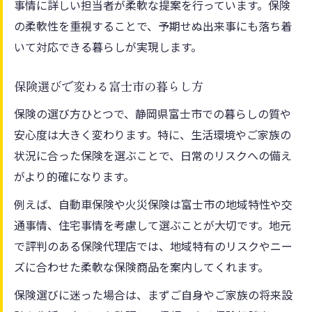
事情に詳しい担当者が柔軟な提案を行っています。保険
富士市で選ぶべき保険の柔軟性ポイント
の柔軟性を重視することで、予期せぬ出来事にも落ち着
比較でわかる保険柔軟性の重要な視点
いて対応できる暮らしが実現します。
保険選びで失敗しないための柔軟な対応策
保険柔軟性を重視した賢い選択のコツ
保険選びで変わる富士市の暮らし方
保険柔軟性が支える富士市の毎日
保険の選び方ひとつで、静岡県富士市での暮らしの質や
毎日に安心をもたらす保険柔軟性
安心度は大きく変わります。特に、生活環境やご家族の
保険柔軟性が富士市の暮らしを安定化
状況に合った保険を選ぶことで、日常のリスクへの備え
がより的確になります。
保険で変わる日常生活の安心感
保険柔軟性が支える豊かな毎日を解説
例えば、自動車保険や火災保険は富士市の地域特性や交
富士市民が選ぶ保険柔軟性の理由
通事情、住宅事情を考慮して選ぶことが大切です。地元
で評判のある保険代理店では、地域特有のリスクやニー
将来を見据えた柔軟な保険活用術
ズに合わせた柔軟な保険商品を案内してくれます。
保険柔軟性で将来の不安を軽減する方法
保険選びに迷った場合は、まずご自身やご家族の将来設
将来設計に役立つ保険柔軟性の活用法