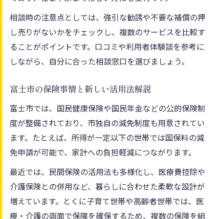
人気の保険活用術で安心感をアップ
相談時の注意点としては、強引な勧誘や不要な補償の押
保険選びが将来設計に与える影響を考察
し売りがないかをチェックし、複数のサービスを比較す
老後も安心できる保険活用の具体策
ることがポイントです。口コミや利用者体験談を参考に
保険トレンドを押さえた賢い選択方法
しながら、自分に合った相談窓口を選びましょう。
富士市の保険事情と新しい活用法解説
富士市では、国民健康保険や国民年金などの公的保険制
度が整備されており、市独自の減免制度も用意されてい
ます。たとえば、所得が一定以下の世帯では国保料の減
免申請が可能で、家計への負担軽減につながります。
最近では、民間保険の活用法も多様化し、医療費控除や
介護保険との併用など、暮らしに合わせた柔軟な設計が
増えています。とくに子育て世帯や高齢者世帯では、医
療・介護の両面で保障を確保するため、複数の保険を組