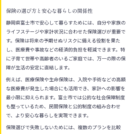
富士市の暮らしに適した保険の特徴とは
保険の選び方と安心な暮らしの関係性
保険の比較ポイントと選択時の注意点
静岡県富士市で安心して暮らすためには、自分や家族の
さくら保険サービスの活用方法と利点
ライフステージや家計状況に合わせた保険選びが重要で
子どもの教育と保険の関係を考える視点
す。保険は将来の予期せぬリスクに備える役割を果た
し、医療費や事故などの経済的負担を軽減できます。特
保険で子どもの教育環境をサポートする方
に子育て世帯や高齢者のいるご家庭では、万一の際の保
法
障が生活の安定に直結します。
人気小学校と保険の必要性を徹底解説
教育資金と保険を賢く組み合わせるコツ
例えば、医療保険や生命保険は、入院や手術などの高額
な医療費が発生した場合にも活用でき、家計への影響を
保険の見直しで教育費の負担を軽減する
最小限に抑えられます。富士市では公的な社会保障制度
富士市の教育事情と保険選びのポイント
も整っているため、民間保険と公的制度の組み合わせ
富士市ならではの保険減免制度を徹底解説
で、より安心な暮らしを実現できます。
保険の減免制度を受けるための条件と手続
保険選びで失敗しないためには、複数のプランを比較
き