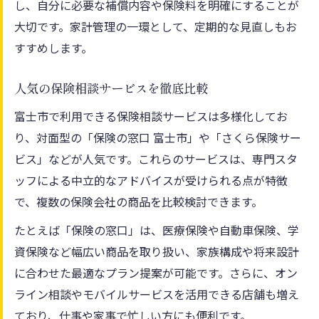
し、自分に必要な補償内容や保険料を明確にすることが
人気の軽減制度と保険のメリットを解説
大切です。家計管理の一環として、定期的な見直しもお
国民健康保険減免のポイントと申請方法
すすめします。
家計を支える富士市の保険優遇策まとめ
保険減免申請の流れと注意点を押さえる
人気の保険相談サービスを徹底比較
家計負担を減らすために知っておきたい保険制
富士市で利用できる保険相談サービスは多様化してお
度
り、対面型の「保険の窓口 富士市」や「さくら保険サー
保険を活用して家計負担を軽減するコツ
ビス」などが人気です。これらのサービスは、専門スタ
人気の保険制度を賢く利用するポイント
ッフによる中立的なアドバイスが受けられる点が特徴
で、複数の保険会社の商品を比較検討できます。
保険の見直しで月々の支出を抑える方法
保険制度と家計管理の賢い組み合わせ方
たとえば「保険の窓口」は、医療保険や自動車保険、学
暮らしに役立つ保険の最新制度を紹介
資保険など幅広い商品を取り扱い、家族構成や将来設計
に合わせた最適なプラン提案が可能です。さらに、オン
将来のための保険活用術をこの機会に再確認
ライン相談やモバイルサービスを活用できる店舗も増え
保険の見直しで将来の不安を解消する方法
ており、仕事や家事で忙しい方にも便利です。