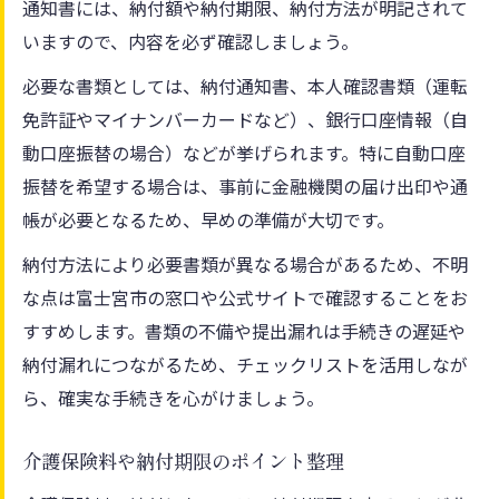
通知書には、納付額や納付期限、納付方法が明記されて
ト
いますので、内容を必ず確認しましょう。
固定資産税や保険料のクレカ納付方法を解
説
必要な書類としては、納付通知書、本人確認書類（運転
クレジットカード納付に適した保険の種類
免許証やマイナンバーカードなど）、銀行口座情報（自
とは
動口座振替の場合）などが挙げられます。特に自動口座
振替を希望する場合は、事前に金融機関の届け出印や通
保険納付のポイント還元や注意点をチェッ
帳が必要となるため、早めの準備が大切です。
ク
クレカ納付で便利な保険支払いを実現する
納付方法により必要書類が異なる場合があるため、不明
方法
な点は富士宮市の窓口や公式サイトで確認することをお
すすめします。書類の不備や提出漏れは手続きの遅延や
豊富な納付法から選ぶ保険料の支払い術
納付漏れにつながるため、チェックリストを活用しなが
保険料支払い方法を比較して最適化するコ
ら、確実な手続きを心がけましょう。
ツ
各種保険納付の支払手段と特徴を徹底解説
介護保険料や納付期限のポイント整理
コンビニやネットバンキングで保険料を納