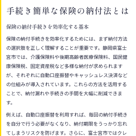
納め忘れを防ぐ口座利用のコツ
手続き簡単な保険の納付法とは
保険納付で口座振替を選ぶメリット
口座利用で納め忘れを防ぐ実践ポイント
保険の納付手続きを効率化する基本
固定資産税や保険料の自動引き落とし活用
保険の納付手続きを効率化するためには、まず納付方法
法
の選択肢を正しく理解することが重要です。静岡県富士
介護保険料の口座振替手続きの流れを解説
宮市では、介護保険料や後期高齢者医療保険料、国民健
康保険税、固定資産税など多様な納付が求められます
保険と口座管理で納付ミスを防ぐ方法
が、それぞれに自動口座振替やキャッシュレス決済など
最新デジタル納付で安心の毎日へ
の仕組みが導入されています。これらの方法を活用する
保険納付に便利な最新デジタルサービス活
ことで、納付漏れや手続きの手間を大幅に削減できま
用
す。
保険料のキャッシュレス納付が安心を支え
例えば、自動口座振替を利用すれば、毎回の納付手続き
る理由
を自分で行う必要がなくなり、納付期限をうっかり忘れ
eL-QRコードで保険納付がもっと便利に
てしまうリスクを防げます。さらに、富士宮市ではクレ
インターネットバンキングで保険納付の手