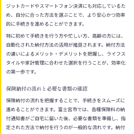
ジットカードやスマートフォン決済にも対応しているた
間削減
め、自分に合った方法を選ぶことで、より安心かつ効率
スマートフォン決済で保険納付が簡単に完
的に手続きを進めることができます。
了
特に初めて手続きを行う方や忙しい方、高齢の方には、
年金受給状況ごとの保険手続きを解説
自動化された納付方法の活用が推奨されます。納付方法
年金金額別に異なる保険納付方法を確認
の違いによるメリット・デメリットを把握し、ライフス
保険料の年金天引きと口座振替の違いを解
タイルや家計管理に合わせた選択を行うことが、効率化
説
の第一歩です。
受給状況に応じた保険手続きの流れを整理
年金受給額と介護保険料の関係をわかりや
保険納付の流れと必要な書類の確認
すく
保険納付の流れを把握することで、手続きをスムーズに
特別徴収と普通徴収の保険納付の注意点
進めることができます。富士宮市では、各種保険料の納
クレジットカード納付の活用ポイント
付通知書がご自宅に届いた後、必要な書類を準備し、指
定された方法で納付を行うのが一般的な流れです。納付
保険納付にクレジットカードを使うメリッ