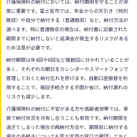
介護保険料の納付においては、納付期限を守ることが非
付
常に重要です。富士宮市では、年金からの天引き（特別
保険納付におすすめの支払い方法を選ぶ基
徴収）や自分で納付する（普通徴収）など、納付方法が
準
選べます。特に普通徴収の場合は、納付書に記載された
納付期限切れでも安心な保険支払い方法紹
期限までに納付しないと延滞金が発生するリスクがある
介
ため注意が必要です。
納付期限は年4回や6回など複数回に分かれていることが
多く、それぞれの期日をカレンダーやスマートフォンで
管理しておくと納付忘れを防げます。自動口座振替を利
用することで、毎回手続きする手間が省け、納付漏れの
リスクも減少します。
介護保険料の納付に不安がある方や高齢者世帯では、家
族で納付状況を共有し合うことも有効です。納付期限を
過ぎてしまった場合の再納付方法や、期限前に納付する
場合の手続きについても富士宮市の窓口で確認しておく