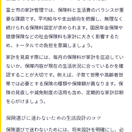
家計を見直すきっかけとなる保険の選択方
富士市の家計管理では、保険料と生活費のバランスが重
法
要な課題です。平均給与や支出傾向を把握し、無理なく
富士市で保険の注目度が高まる背景を探る
続けられる保険料設定が求められます。国民年金保険や
家計負担軽減に役立つ保険の最新トレンド
健康保険などの社会保険料も家計に大きく影響するた
保険が注目される社会的背景と地域の事情
め、トータルでの負担を意識しましょう。
富士市の保険制度と家庭の安心へのつなが
家計を見直す際には、毎月の保険料が家計を圧迫してい
り
ないか、保障内容が現在の生活状況に合っているかを確
保険の窓口選びが安心に直結する理由
認することが大切です。例えば、子育て世帯や高齢者世
生活変化に対応できる保険の必要性を探る
帯では必要とする保険の種類や保障額が異なります。保
保険の賢い選択で家計負担を軽減するコツ
険の見直しや減免制度の活用も含め、定期的な家計診断
保険の見直しが家計に与える具体的な効果
を心がけましょう。
家計管理と保険の両立を実現する方法
保険選びに迷わないための生活設計のコツ
保険料負担を抑えるための実践的アドバイ
ス
保険選びで迷わないためには、将来設計を明確にし、必