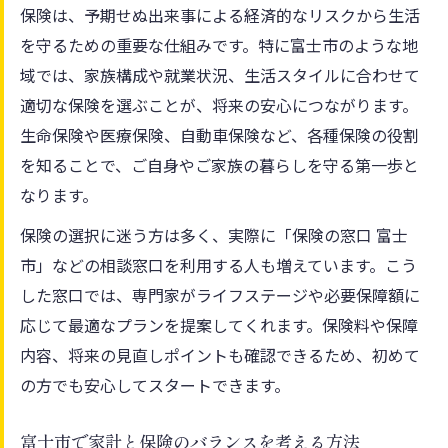
保険は、予期せぬ出来事による経済的なリスクから生活
徴
を守るための重要な仕組みです。特に富士市のような地
地域密着型保険が人気を集める理由を解説
域では、家族構成や就業状況、生活スタイルに合わせて
特産品と家計管理の視点から保険の役割を
適切な保険を選ぶことが、将来の安心につながります。
考える
生命保険や医療保険、自動車保険など、各種保険の役割
保険が地域の生活に溶け込む仕組みとは
を知ることで、ご自身やご家族の暮らしを守る第一歩と
家計管理と保険選びの最新動向をチェック
なります。
旬の特産品と家計事情に注目した保険のポイン
保険の選択に迷う方は多く、実際に「保険の窓口 富士
ト
市」などの相談窓口を利用する人も増えています。こう
特産品を楽しむ家計と保険の新しい関係性
した窓口では、専門家がライフステージや必要保障額に
富士市の旬食材と保険の賢い組み合わせ術
応じて最適なプランを提案してくれます。保険料や保障
保険を活用した家計管理の現実的なヒント
内容、将来の見直しポイントも確認できるため、初めて
の方でも安心してスタートできます。
地元特産品と保険の相乗効果に注目する理
由
富士市で家計と保険のバランスを考える方法