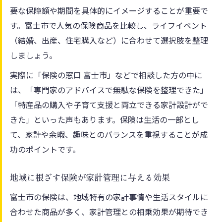
保険の窓口を活用した家計改善のヒント
要な保障額や期間を具体的にイメージすることが重要で
す。富士市で人気の保険商品を比較し、ライフイベント
減免制度や特典を活かした保険節約術
（結婚、出産、住宅購入など）に合わせて選択肢を整理
富士市ならではの生活に役立つ保険の活用術
しましょう。
地域資源を活かした保険の選択が暮らしを
実際に「保険の窓口 富士市」などで相談した方の中に
守る
は、「専門家のアドバイスで無駄な保険を整理できた」
家計状況に応じた保険活用の具体例を紹介
「特産品の購入や子育て支援と両立できる家計設計がで
保険の窓口で相談できる富士市の特徴
きた」といった声もあります。保険は生活の一部とし
特産品と連携した保険利用の新しい可能性
て、家計や余暇、趣味とのバランスを重視することが成
家計と保険の両面で安心を得る生活術
功のポイントです。
地域に根ざす保険が家計管理に与える効果
富士市の保険は、地域特有の家計事情や生活スタイルに
合わせた商品が多く、家計管理との相乗効果が期待でき