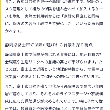
また、近年は共働き世帯や高齢化が進む中で、家計のリ
制度
スク管理として複数の保険を組み合わせて加入するケー
富士市ならではの保険料負担と減免制度の
スも増加。実際の利用者からは「家計の見直しと同時
活用法
に、保険の内容も比較できて安心した」といった声も聞
保険の窓口を利用する際の富士市の注意点
かれます。
保険加入を検討する人が知るべき富士市の
特徴
静岡県富士市で保険が選ばれる背景を探る視点
保険選びが家計や将来設計に与える影響とは
静岡県富士市で保険が選ばれる背景には、地元特有の社
保険選びが富士市の家計に及ぼす具体的な
会環境や生活リスクへの意識の高さが挙げられます。た
影響
とえば、富士山の近隣という地理的特性から、地震や自
然災害への備えとして保険への関心が高まっています。
将来設計に役立つ保険の選び方を富士市で
考える
また、富士市は働き盛り世代から高齢者まで幅広い年齢
保険が静岡県富士市の家計管理に与える安
層が暮らしており、それぞれのライフステージや家族構
心感
成に応じた保険選びが求められています。特に子育て世
保険選びが富士市での暮らしに与える長期
帯では、教育資金や医療費の備えとして生命保険や学資