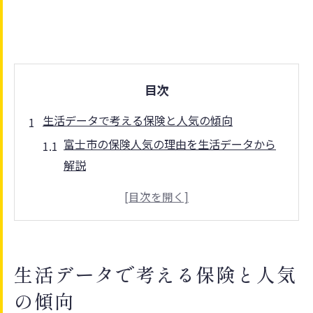
目次
生活データで考える保険と人気の傾向
富士市の保険人気の理由を生活データから
解説
保険の加入率と人気傾向から見る富士市の
特徴
静岡県富士市で保険が選ばれる背景を探る
視点
生活データで考える保険と人気
保険人気に影響する富士市の家計データを
の傾向
紹介