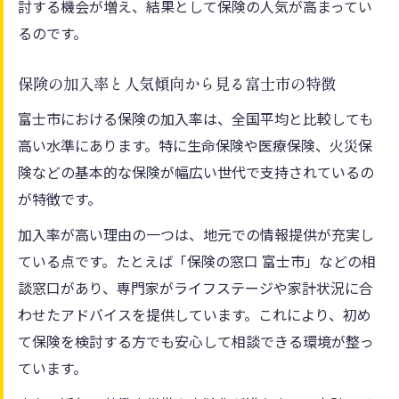
討する機会が増え、結果として保険の人気が高まってい
保険が富士市の生活に欠かせない理由を実
るのです。
例で解説
富士市暮らしで保険が選ばれる具体的なメ
保険の加入率と人気傾向から見る富士市の特徴
リット
富士市における保険の加入率は、全国平均と比較しても
人気の保険が日常生活で活かされる富士市
高い水準にあります。特に生命保険や医療保険、火災保
の事例
険などの基本的な保険が幅広い世代で支持されているの
保険の選択が富士市の家計に与える好影響
が特徴です。
とは
加入率が高い理由の一つは、地元での情報提供が充実し
富士市民が実感する保険の有用性とその理
ている点です。たとえば「保険の窓口 富士市」などの相
由
談窓口があり、専門家がライフステージや家計状況に合
保険加入を検討するなら富士市の特徴に注目
わせたアドバイスを提供しています。これにより、初め
富士市の生活環境を踏まえた保険選びのポ
て保険を検討する方でも安心して相談できる環境が整っ
イント
ています。
保険加入時に知っておきたい富士市の支援