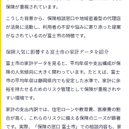
的効果
保険が重視されています。
富士市民の家計と保険料見直しの重要ポイ
こうした背景から、保険相談窓口や地域密着型の代理店
ント
が活発に活動し、利用者の不安や悩みに寄り添った提案
富士市の生活と保険の関係性を分かりやすく解
がなされているのが富士市の特徴です。
説
保険人気に影響する富士市の家計データを紹介
保険と富士市の生活環境の関係をわかりや
すく紹介
富士市の家計データを見ると、平均年収や支出構成が保
富士市で生活する上で保険が果たす役割を
険の人気傾向に大きく関わっています。たとえば、富士
解説
市の平均年収は静岡県内でも安定した水準で、家計に余
裕を持たせるためのリスク管理として保険が重視されや
保険の人気が富士市の家計管理とどう結び
すい環境です。
つくか
富士市の実情に基づいた保険選びのコツ
家計の支出内訳では、住宅ローンや教育費、医療費の割
合が高く、これらのリスクに備える保険のニーズが顕著
保険の活用が富士市の安心な生活に繋がる
です。実際、「保険の窓口 富士市」での相談内容も、家
理由