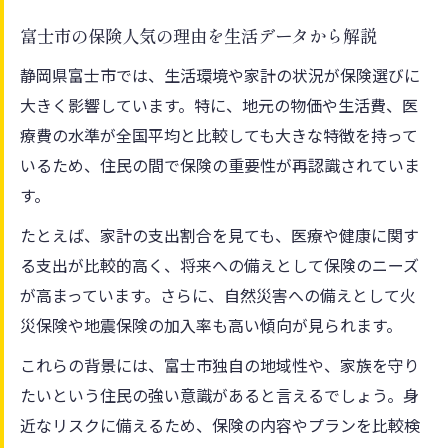
富士市で保険が注目される社会的な要因と
富士市の保険人気の理由を生活データから解説
は
静岡県富士市では、生活環境や家計の状況が保険選びに
富士市で注目される保険の魅力を探る
大きく影響しています。特に、地元の物価や生活費、医
保険の魅力が富士市の暮らしに与える安心
療費の水準が全国平均と比較しても大きな特徴を持って
感とは
いるため、住民の間で保険の重要性が再認識されていま
富士市で保険が注目される理由と選び方の
す。
ポイント
たとえば、家計の支出割合を見ても、医療や健康に関す
富士市に暮らす人が重視する保険のメリッ
る支出が比較的高く、将来への備えとして保険のニーズ
トを解説
が高まっています。さらに、自然災害への備えとして火
保険の窓口を活用する富士市民の体験談と
災保険や地震保険の加入率も高い傾向が見られます。
魅力
これらの背景には、富士市独自の地域性や、家族を守り
富士市で人気の保険が選ばれる決め手とは
たいという住民の強い意識があると言えるでしょう。身
何か
近なリスクに備えるため、保険の内容やプランを比較検
人気の高い保険が富士市暮らしに役立つ理由