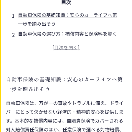
目次
自動車保険の基礎知識：安心のカーライフへ第
一歩を踏み出そう
自動車保険の選び方：補償内容と保険料を賢く
比較するポイント
事故やトラブルに備える！最新の自動車保険の
仕組みを理解しよう
保険業界の動向と法規制の変化がカーライフに
自動車保険の基礎知識：安心のカーライフへ第
与える影響とは？
一歩を踏み出そう
リスク管理で見直す自動車保険：安心して車を
使い続けるために
自動車保険は、万が一の事故やトラブルに備え、ドライ
自動車保険加入で実現する安全と安心のドライ
バーにとって欠かせない経済的・精神的安心を提供しま
ブライフ
す。基本的な補償内容には、自賠責保険でカバーされる
これから始める自動車保険見直しガイド：これ
対人賠償責任保険のほか、任意保険で選べる対物賠償、