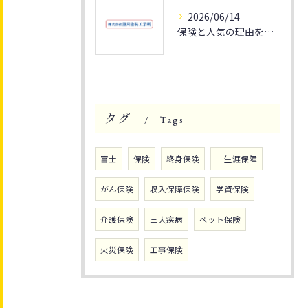
2026/06/14
保険と人気の理由を静岡県富士市で家族の安心とライフプランに活かす方法
タグ
Tags
富士
保険
終身保険
一生涯保障
がん保険
収入保障保険
学資保険
介護保険
三大疾病
ペット保険
火災保険
工事保険