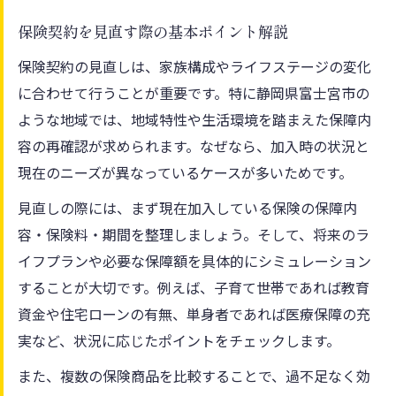
保険比較で得られる納得の選択ポイント
保険契約を見直す際の基本ポイント解説
複数の保険窓口を比べるべき理由
保険契約の見直しは、家族構成やライフステージの変化
口コミやレビューを活かした保険比較法
に合わせて行うことが重要です。特に静岡県富士宮市の
保険の種類ごとの比較ポイントを整理
ような地域では、地域特性や生活環境を踏まえた保障内
静岡周辺の保険クリニック比較のすすめ
容の再確認が求められます。なぜなら、加入時の状況と
安心できる保険契約先を探す際のチェックポイ
現在のニーズが異なっているケースが多いためです。
ント
見直しの際には、まず現在加入している保険の保障内
保険契約先選びで注目すべきサービス内容
容・保険料・期間を整理しましょう。そして、将来のラ
富士宮市の保険代理店で確認すべき点
イフプランや必要な保障額を具体的にシミュレーション
相談しやすい窓口の見極め方を解説
することが大切です。例えば、子育て世帯であれば教育
資金や住宅ローンの有無、単身者であれば医療保障の充
土日祝も相談可能な保険窓口の特徴
実など、状況に応じたポイントをチェックします。
アクセス便利な保険相談場所の選び方
また、複数の保険商品を比較することで、過不足なく効
複数サービスを比べてわかる最適な保険の選び