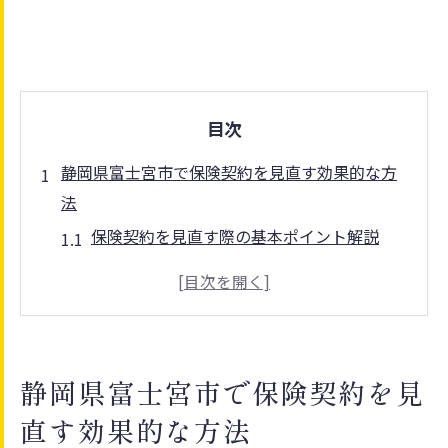
目次
静岡県富士宮市で保険契約を見直す効果的な方
法
保険契約を見直す際の基本ポイント解説
保険クリニックを活用した見直し相談のコ
ツ
地域密着の保険代理店を選ぶメリット
イオンモール内店舗で受けられる保険相談
静岡県富士宮市で保険契約を見
オンライン保険相談の活用法と注意点
直す効果的な方法
保険を選ぶなら比較が重要な理由を徹底解説