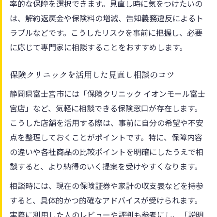
率的な保障を選択できます。見直し時に気をつけたいの
方
は、解約返戻金や保険料の増減、告知義務違反によるト
複数保険窓口を比較するメリットを紹介
ラブルなどです。こうしたリスクを事前に把握し、必要
保険の違いを整理して最適プランを見つけ
に応じて専門家に相談することをおすすめします。
る
富士宮市で活用できる保険比較の方法
保険クリニックを活用した見直し相談のコツ
各種保険サービスの比較ポイント解説
静岡県富士宮市には「保険クリニック イオンモール富士
レビューを参考にした保険選びの秘訣
宮店」など、気軽に相談できる保険窓口が存在します。
相談しやすい保険窓口の特長を静岡県富士宮市
こうした店舗を活用する際は、事前に自分の希望や不安
で知る
点を整理しておくことがポイントです。特に、保障内容
相談しやすい保険窓口の選び方と特徴
の違いや各社商品の比較ポイントを明確にしたうえで相
店舗の立地やアクセスの利便性を比較
談すると、より納得のいく提案を受けやすくなります。
オンライン予約対応窓口の魅力とは
相談時には、現在の保険証券や家計の収支表などを持参
保険相談時のスタッフ対応を見極める方法
すると、具体的かつ的確なアドバイスが受けられます。
駐車場完備の店舗を選ぶメリット紹介
実際に利用した人のレビューや評判も参考にし、「説明