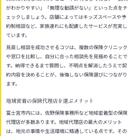
がわかりやすい」「無理な勧誘がない」といった点をチ
暮らしに寄り添う保険契約の進め方とそのコツ
ェックしましょう。店舗によってはキッズスペースや予
家計に合わせた保険契約の検討ポイント
約制相談など、家族連れにも配慮したサービスが充実し
将来設計を重視した保険選びの流れ
ています。
相談先ごとの契約手順を比較して検討
見直し相談を成功させるコツは、複数の保険クリニック
生活導線に合った保険窓口利用の工夫
や窓口を比較し、自分に合った相談先を見極めることで
納得して契約できる保険相談の進め方
す。納得できるまで質問し、不明点を解消したうえで契
約内容を決めることが、後悔しない保険選びにつながり
ます。
地域密着の保険代理店を選ぶメリット
富士宮市内には、佐野保険事務所など地域密着型の保険
代理店が多数あります。地域代理店の最大のメリット
は、地元の事情や生活環境に精通している点です。その